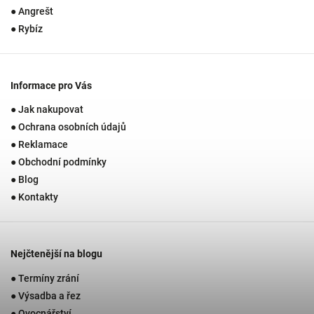
● Angrešt
● Rybíz
Informace pro Vás
● Jak nakupovat
● Ochrana osobních údajů
● Reklamace
● Obchodní podmínky
● Blog
● Kontakty
Nejčtenější na blogu
● Termíny zrání
● Výsadba a řez
● Ovocnářství