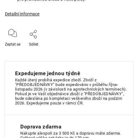
Detailní informace
Zeptat se
Sdílet
Expedujeme jednou týdně
Každé úterý probíhá expedice zboží. Zboží z
"PŘEDOBJEDNÁVKY" bude expedováno v průběhu října-
listopadu 2026 (v závislosti na agrotechnických termínech).
Pokud je ve Vaší objednávce zboží z "PŘEDOBJEDNÁVKY",
bude odeslána po kompletaci veškerého zboží na podzim
2026. Expedujeme pouze v rámci ČR.
Doprava zdarma
Nakupte alespoň za 3 500 Kč a dopravu máte zdarma.
Celková výška zakázky je do 170 cm.