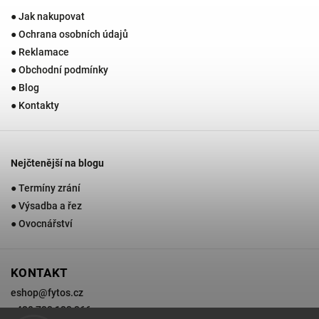
● Jak nakupovat
● Ochrana osobních údajů
● Reklamace
● Obchodní podmínky
● Blog
● Kontakty
Nejčtenější na blogu
● Termíny zrání
● Výsadba a řez
● Ovocnářství
KONTAKT
eshop
@
fytos.cz
+420 733 133 366