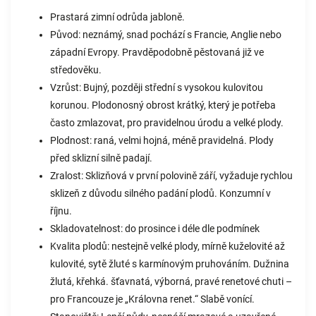
Prastará zimní odrůda jabloně.
Původ: neznámý, snad pochází s Francie, Anglie nebo
západní Evropy. Pravděpodobně pěstovaná již ve
středověku.
Vzrůst: Bujný, později střední s vysokou kulovitou
korunou. Plodonosný obrost krátký, který je potřeba
často zmlazovat, pro pravidelnou úrodu a velké plody.
Plodnost: raná, velmi hojná, méně pravidelná. Plody
před sklizní silně padají.
Zralost: Sklizňová v první polovině září, vyžaduje rychlou
sklizeň z důvodu silného padání plodů. Konzumní v
říjnu.
Skladovatelnost: do prosince i déle dle podmínek
Kvalita plodů: nestejně velké plody, mírně kuželovité až
kulovité, sytě žluté s karmínovým pruhováním. Dužnina
žlutá, křehká. šťavnatá, výborná, pravé renetové chuti –
pro Francouze je „Královna renet.“ Slabě vonící.