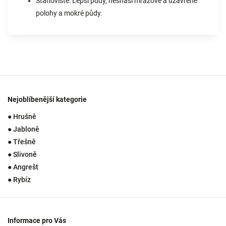
Stanoviště: Lepší půdy, nesnáší mrazové a uzavřené
polohy a mokré půdy.
Nejoblíbenější kategorie
● Hrušně
● Jabloně
● Třešně
● Slivoně
● Angrešt
● Rybíz
Informace pro Vás