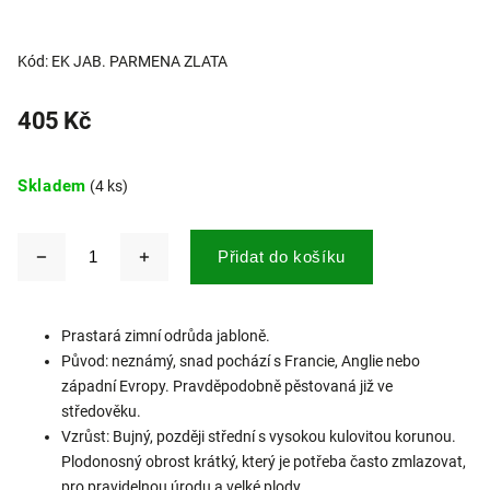
Kód:
EK JAB. PARMENA ZLATA
405 Kč
Skladem
(4 ks)
Přidat do košíku
Prastará zimní odrůda jabloně.
Původ: neznámý, snad pochází s Francie, Anglie nebo
západní Evropy. Pravděpodobně pěstovaná již ve
středověku.
Vzrůst: Bujný, později střední s vysokou kulovitou korunou.
Plodonosný obrost krátký, který je potřeba často zmlazovat,
pro pravidelnou úrodu a velké plody.