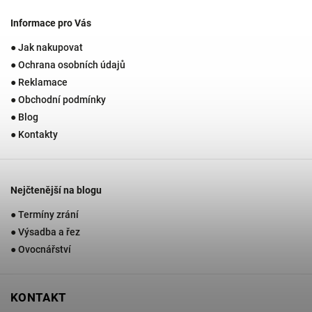
Informace pro Vás
● Jak nakupovat
● Ochrana osobních údajů
● Reklamace
● Obchodní podmínky
● Blog
● Kontakty
Nejčtenější na blogu
● Termíny zrání
● Výsadba a řez
● Ovocnářství
KONTAKT