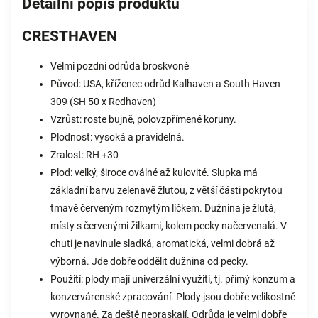
Detailní popis produktu
CRESTHAVEN
Velmi pozdní odrůda broskvoně
Původ: USA, kříženec odrůd Kalhaven a South Haven
309 (SH 50 x Redhaven)
Vzrůst: roste bujně, polovzpřímené koruny.
Plodnost: vysoká a pravidelná.
Zralost: RH +30
Plod: velký, široce oválné až kulovité. Slupka má
základní barvu zelenavě žlutou, z větší části pokrytou
tmavě červeným rozmytým líčkem. Dužnina je žlutá,
místy s červenými žilkami, kolem pecky načervenalá. V
chuti je navinule sladká, aromatická, velmi dobrá až
výborná. Jde dobře oddělit dužnina od pecky.
Použití: plody mají univerzální využití, tj. přímý konzum a
konzervárenské zpracování. Plody jsou dobře velikostně
vyrovnané. Za deště nepraskají. Odrůda je velmi dobře