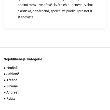
odolná mrazu ve dřevě i květních pupenech. Velmi
plastická, nenáročná, spolehlivě plodící i pro horší
stanoviště.
Nejoblíbenější kategorie
● Hrušně
● Jabloně
● Třešně
● Slivoně
● Angrešt
● Rybíz