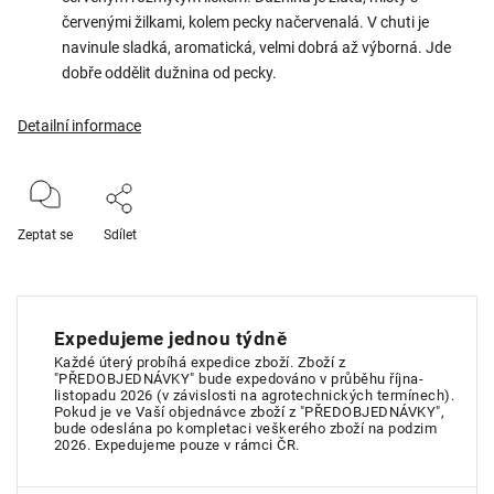
červenými žilkami, kolem pecky načervenalá. V chuti je
navinule sladká, aromatická, velmi dobrá až výborná. Jde
dobře oddělit dužnina od pecky.
Detailní informace
Zeptat se
Sdílet
Expedujeme jednou týdně
Každé úterý probíhá expedice zboží. Zboží z
"PŘEDOBJEDNÁVKY" bude expedováno v průběhu října-
listopadu 2026 (v závislosti na agrotechnických termínech).
Pokud je ve Vaší objednávce zboží z "PŘEDOBJEDNÁVKY",
bude odeslána po kompletaci veškerého zboží na podzim
2026. Expedujeme pouze v rámci ČR.