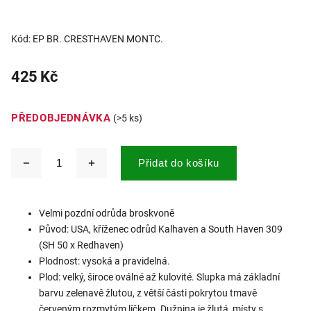
Kód:
EP BR. CRESTHAVEN MONTC.
425 Kč
PŘEDOBJEDNÁVKA
(>5 ks)
Přidat do košíku
Velmi pozdní odrůda broskvoně
Původ: USA, kříženec odrůd Kalhaven a South Haven 309
(SH 50 x Redhaven)
Plodnost: vysoká a pravidelná.
Plod: velký, široce oválné až kulovité. Slupka má základní
barvu zelenavě žlutou, z větší části pokrytou tmavě
červeným rozmytým líčkem. Dužnina je žlutá, místy s